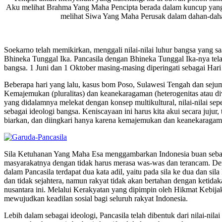
Aku melihat Brahma Yang Maha Pencipta berada dalam kuncup yang 
melihat Siwa Yang Maha Perusak dalam dahan-dahan
Soekarno telah memikirkan, menggali nilai-nilai luhur bangsa yang sa
Bhineka Tunggal Ika. Pancasila dengan Bhineka Tunggal Ika-nya telah 
bangsa. 1 Juni dan 1 Oktober masing-masing diperingati sebagai Hari
Beberapa hari yang lalu, kasus bom Poso, Sulawesi Tengah dan sejuml
Kemajemukan (pluralitas) dan keanekaragaman (heterogenitas atau div
yang didalamnya melekat dengan konsep multikultural, nilai-nilai sep
sebagai ideologi bangsa. Keniscayaan ini harus kita akui secara jujur
biarkan, dan diingkari hanya karena kemajemukan dan keanekaragaman
Sila Ketuhanan Yang Maha Esa menggambarkan Indonesia buan sebagai
masyarakatnya dengan tidak harus merasa was-was dan terancam. Dem
dalam Pancasila terdapat dua kata adil, yaitu pada sila ke dua dan s
dan tidak sejahtera, namun rakyat tidak akan bertahan dengan ketida
nusantara ini. Melalui Kerakyatan yang dipimpin oleh Hikmat Kebij
mewujudkan keadilan sosial bagi seluruh rakyat Indonesia.
Lebih dalam sebagai ideologi, Pancasila telah dibentuk dari nilai-n