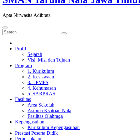
Apta Nirwasita Adibrata
Profil
Sejarah
Visi, Misi dan Tujuan
Program
1. Kurikulum
2. Kesiswaan
3. TPMPS
4. Kehumasan
5. SARPRAS
Fasilitas
Area Sekolah
Asrama Ksatrian Nala
Fasilitas Olahraga
Kepengasuhan
Kurikulum Kepengasuhan
Prestasi Peserta Didik
Perpustakaan