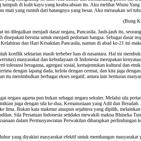
tumpuh di kulit kayu yang keabu-abuan itu. Aku melihat Wisnu Yan
 mati yang runtuh dari batangnya yang besar. Aku merasakan sel tu
(Bung K
at ini dilegalkan menjadi dasar negara, Pancasila. Jauh-jauh itu, seor
disepakati bersma untuk menjadi pedoman bangsa. Sebagai dasar negara,
 Kelahiran dan Hari Kesaktian Pancasila, namun di abad ke-21 ini mak
ah konflik sektarian masih terbeber luas di nusantara. Hal ini membuk
ersitas) masyarakat dan kebudayaan di Indonesia merupakan kenyataan s
erti toleransi beragama, agregasi sosial, kemajemukan kultural dan etni
, terima dengan lapang dada, kelola dengan cermat, dan kita jaga dengan
 itu menimbulkan berbagai ekses negatif, antara lain benturan masyara
 negara agama pun bukan sebagai negara sekuler. Melalui sila pertam
ikian juga dengan sila ke-dua, Kemanusiaan yang Adil dan Beradab. Ad
ila ke lima. Bukan kata makmur ataupun sejahtera yang dipilih, melainka
kadilan. Sila Persatuan Indonesia setidakn mewakili makna Bhineka Tun
aksanaan dalam Permusyawratan Perwakilan diharapkan perlindungan ke
ilai luhur yang diyakini masyarakat efektif untuk membangun masyarak