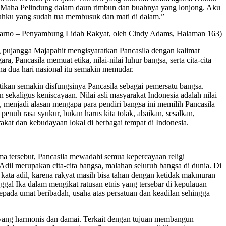
g Maha Pelindung dalam daun rimbun dan buahnya yang lonjong. Aku
buhku yang sudah tua membusuk dan mati di dalam.”
arno – Penyambung Lidah Rakyat, oleh Cindy Adams, Halaman 163)
ang pujangga Majapahit mengisyaratkan Pancasila dengan kalimat
 Pancasila memuat etika, nilai-nilai luhur bangsa, serta cita-cita
na dua hari nasional itu semakin memudar.
tikan semakin disfungsinya Pancasila sebagai pemersatu bangsa.
ekaligus keniscayaan. Nilai asli masyarakat Indonesia adalah nilai
k, menjadi alasan mengapa para pendiri bangsa ini memilih Pancasila
 penuh rasa syukur, bukan harus kita tolak, abaikan, sesalkan,
kat dan kebudayaan lokal di berbagai tempat di Indonesia.
a tersebut, Pancasila mewadahi semua kepercayaan religi
il merupakan cita-cita bangsa, malahan seluruh bangsa di dunia. Di
n kata adil, karena rakyat masih bisa tahan dengan ketidak makmuran
ggal Ika dalam mengikat ratusan etnis yang tersebar di kepulauan
pada umat beribadah, usaha atas persatuan dan keadilan sehingga
at yang harmonis dan damai. Terkait dengan tujuan membangun