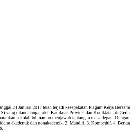
tanggal 24 Januari 2017 telah terjadi kesepakatan Piagam Kerja Ber
) yang ditandatangai oleh Kadiknas Provinsi dan Kodiklatal, di Gedun
apkan sekolah ini mampu menjawab tantangan masa depan. Dengan did
idang akademik dan nonakademik. 2. Mandiri. 3. Kompetitif. 4. Berka
b.