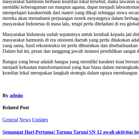
masyarakat harmonis berbasis kearifan lokal tersebut, maka tawaran 
memiliki keberagaman ras maupun agama, dapat menjadi laboratorium 
mempelajari karakteristik dari materi yang dikaji sehingga siswa seca
mereka akan memahami perjuangan nenek moyangnya dalam berbagai keg
masyarakat Indonesia di masa lalu, tetapi perlu diteladani di era glo
Masyarakat Indonesia sudah sepatutnya untuk kembali kepada jati dir
masyarakat harmonis di era otonomi daerah yang perlu dilakukan ada
yang sama, hasil rekonstruksi ini perlu dibumikan dan disebarluaskan
Dalam hal ini, peran dan tanggung jawab instansi pendidikan sangat di
Bangsa yang besar adalah bangsa yang memiliki karakter kuat bersumbe
menjadi kekuatan transformasional yang luar biasa dalam meningkatka
kearifan lokal merupakan langkah strategis dalam upaya membangun 
By
admin
Related Post
General
News
Updates
Semangat Hari Pertama! Taruna Taruni SN 12 awali aktivitas b