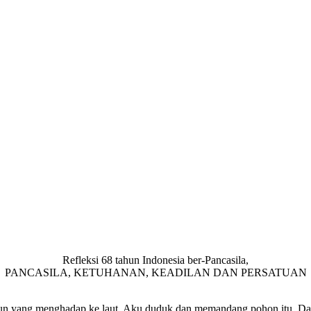
Refleksi 68 tahun Indonesia ber-Pancasila,
PANCASILA, KETUHANAN, KEADILAN DAN PERSATUAN
un yang menghadap ke laut. Aku duduk dan memandang pohon itu. Dan