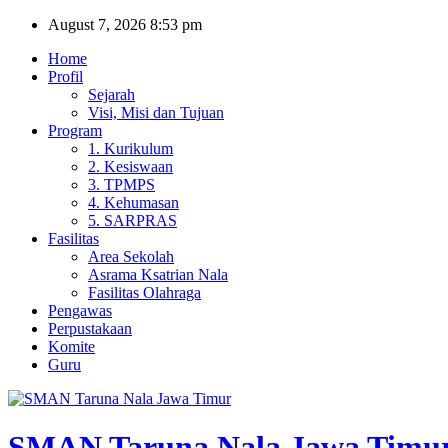
Skip
August 7, 2026
8:53 pm
to
Home
content
Profil
Sejarah
Visi, Misi dan Tujuan
Program
1. Kurikulum
2. Kesiswaan
3. TPMPS
4. Kehumasan
5. SARPRAS
Fasilitas
Area Sekolah
Asrama Ksatrian Nala
Fasilitas Olahraga
Pengawas
Perpustakaan
Komite
Guru
SMAN Taruna Nala Jawa Timu