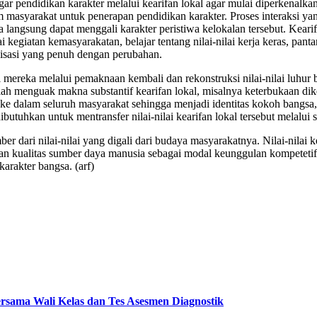
agar pendidikan karakter melalui kearifan lokal agar mulai diperkenal
masyarakat untuk penerapan pendidikan karakter. Proses interaksi yan
ra langsung dapat menggali karakter peristiwa kelokalan tersebut. Keari
iatan kemasyarakatan, belajar tentang nilai-nilai kerja keras, pant
balisasi yang penuh dengan perubahan.
i mereka melalui pemaknaan kembali dan rekonstruksi nilai-nilai luhu
lah menguak makna substantif kearifan lokal, misalnya keterbukaan di
 ke dalam seluruh masyarakat sehingga menjadi identitas kokoh bangsa,
butuhkan untuk mentransfer nilai-nilai kearifan lokal tersebut melalui 
r dari nilai-nilai yang digali dari budaya masyarakatnya. Nilai-nilai
n kualitas sumber daya manusia sebagai modal keunggulan kompetetif da
karakter bangsa.
(arf)
ersama Wali Kelas dan Tes Asesmen Diagnostik