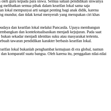
kan oleh guru kepada para siswa. Semua satuan pendidikan siswanya
g melibatkan semua pihak dalam kearifan lokal sama saja
fan lokal mempunyai arti sangat penting bagi anak didik, karena
ang mundur, dan tidak kenal menyerah yang merupakan ciri khas
r budaya dan kearifan lokal melalui Pancasila. Upaya membangun
kembangkan dan kontekstualisasikan menjadi kejujuran. Pada saat
 bukan sekadar menjadi identitas suku atau masyarakat tertentu.
sebuah tawaran pendidikan karakter berbasis kearifan lokal.
 kearifan lokal bukanlah penghambat kemajuan di era global, namun
n komparatif suatu bangsa. Oleh karena itu, penggalian nilai-nilai